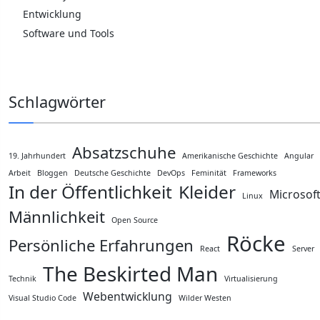
Entwicklung
Software und Tools
Schlagwörter
Absatzschuhe
19. Jahrhundert
Amerikanische Geschichte
Angular
Arbeit
Bloggen
Deutsche Geschichte
DevOps
Feminität
Frameworks
In der Öffentlichkeit
Kleider
Microsof
Linux
Männlichkeit
Open Source
Röcke
Persönliche Erfahrungen
React
Server
The Beskirted Man
Technik
Virtualisierung
Webentwicklung
Visual Studio Code
Wilder Westen