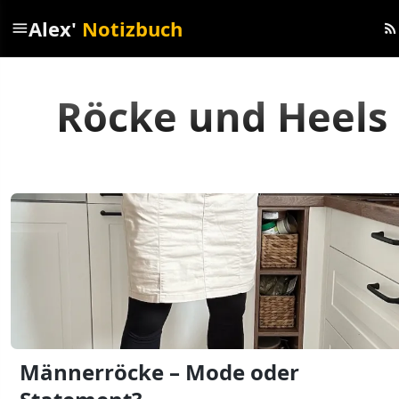
Alex'
Notizbuch
menu
rss_feed
Röcke und Heels
Männerröcke – Mode oder