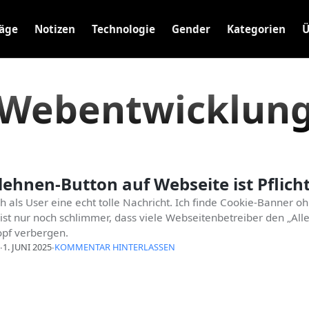
räge
Notizen
Technologie
Gender
Kategorien
Ü
Webentwicklun
lehnen-Button auf Webseite ist Pflich
ch als User eine echt tolle Nachricht. Ich finde Cookie-Banner o
ist nur noch schlimmer, dass viele Webseitenbetreiber den „All
pf verbergen.
∙
1. JUNI 2025
∙
KOMMENTAR HINTERLASSEN