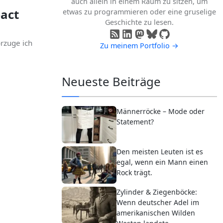
auch allein in einem Raum zu sitzen, um
act
etwas zu programmieren oder eine gruselige
Geschichte zu lesen.
rzuge ich
Zu meinem Portfolio →
Neueste Beiträge
Männerröcke – Mode oder
Statement?
Den meisten Leuten ist es
egal, wenn ein Mann einen
Rock trägt.
Zylinder & Ziegenböcke:
Wenn deutscher Adel im
amerikanischen Wilden