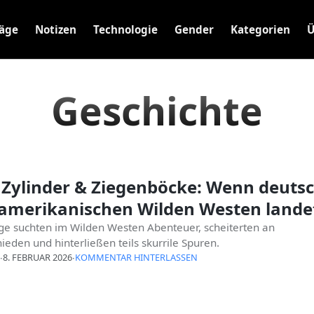
räge
Notizen
Technologie
Gender
Kategorien
Ü
Geschichte
Zylinder & Ziegenböcke: Wenn deuts
 amerikanischen Wilden Westen lande
ge suchten im Wilden Westen Abenteuer, scheiterten an
ieden und hinterließen teils skurrile Spuren.
∙
8. FEBRUAR 2026
∙
KOMMENTAR HINTERLASSEN